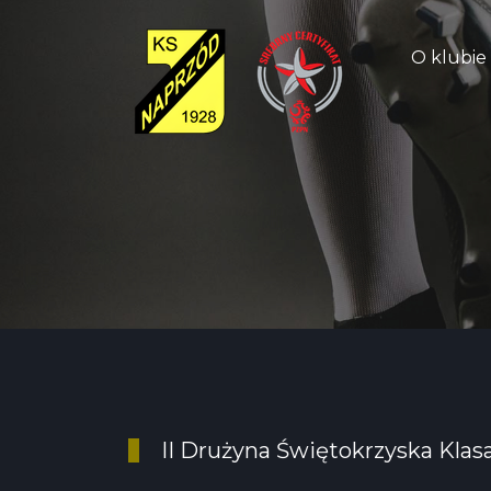
O klubie
II Drużyna Świętokrzyska Klas